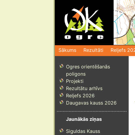
Pāriet
uz
saturu
Sākums
Rezultāti
Reljefs 20
Ogres orientēšanās
poligons
Projekti
Rezultātu arhīvs
Reljefs 2026
Daugavas kauss 2026
Jaunākās ziņas
Siguldas Kauss