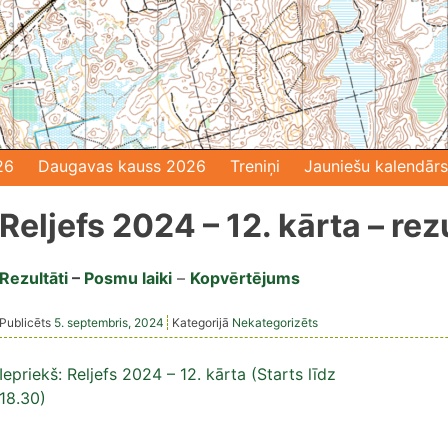
26
Daugavas kauss 2026
Treniņi
Jauniešu kalendārs
Reljefs 2024 – 12. kārta – rez
Rezultāti
–
Posmu laiki
–
Kopvērtējums
Publicēts
5. septembris, 2024
Kategorijā
Nekategorizēts
Ziņu
Iepriekš:
Reljefs 2024 – 12. kārta (Starts līdz
18.30)
izvēlne