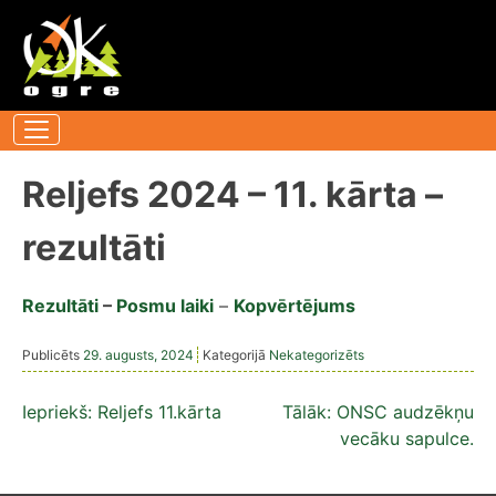
Pāriet
uz
saturu
Reljefs 2024 – 11. kārta –
rezultāti
Rezultāti
–
Posmu laiki
–
Kopvērtējums
Publicēts
29. augusts, 2024
Kategorijā
Nekategorizēts
Ziņu
Iepriekš:
Reljefs 11.kārta
Tālāk:
ONSC audzēkņu
vecāku sapulce.
izvēlne