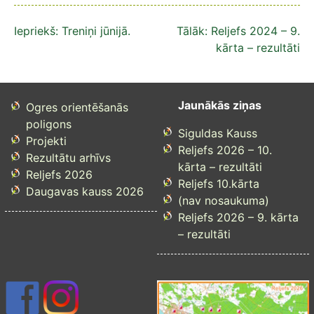
Ziņu
Iepriekš:
Treniņi jūnijā.
Tālāk:
Reljefs 2024 – 9.
kārta – rezultāti
izvēlne
Jaunākās ziņas
Ogres orientēšanās
poligons
Siguldas Kauss
Projekti
Reljefs 2026 – 10.
Rezultātu arhīvs
kārta – rezultāti
Reljefs 2026
Reljefs 10.kārta
Daugavas kauss 2026
(nav nosaukuma)
Reljefs 2026 – 9. kārta
– rezultāti