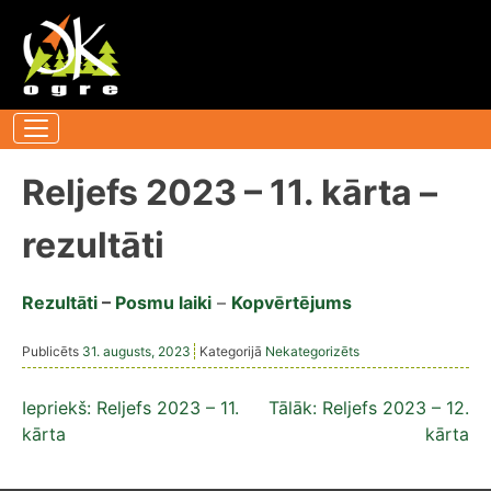
Pāriet
uz
saturu
Reljefs 2023 – 11. kārta –
rezultāti
Rezultāti
–
Posmu laiki
–
Kopvērtējums
Publicēts
31. augusts, 2023
Kategorijā
Nekategorizēts
Ziņu
Iepriekš:
Reljefs 2023 – 11.
Tālāk:
Reljefs 2023 – 12.
kārta
kārta
izvēlne