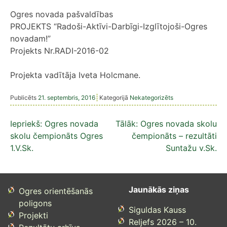
Ogres novada pašvaldības
PROJEKTS “Radoši-Aktīvi-Darbīgi-Izglītojoši-Ogres
novadam!”
Projekts Nr.RADI-2016-02
Projekta vadītāja Iveta Holcmane.
Publicēts
21. septembris, 2016
Kategorijā
Nekategorizēts
Ziņu
Iepriekš:
Ogres novada
Tālāk:
Ogres novada skolu
skolu čempionāts Ogres
čempionāts – rezultāti
izvēlne
1.V.Sk.
Suntažu v.Sk.
Jaunākās ziņas
Ogres orientēšanās
poligons
Siguldas Kauss
Projekti
Reljefs 2026 – 10.