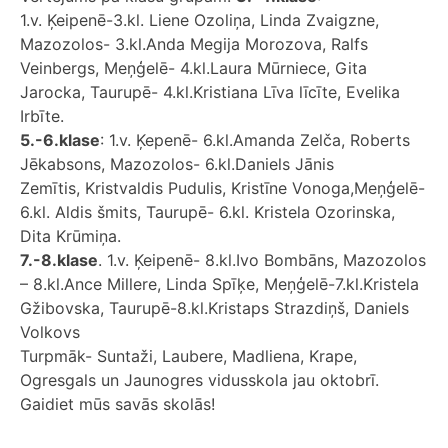
1.v. Ķeipenē-3.kl. Liene Ozoliņa, Linda Zvaigzne,
Mazozolos- 3.kl.Anda Megija Morozova, Ralfs
Veinbergs, Meņģelē- 4.kl.Laura Mūrniece, Gita
Jarocka, Taurupē- 4.kl.Kristiana Līva līcīte, Evelika
Irbīte.
5.-6.klase
: 1.v. Ķepenē- 6.kl.Amanda Zelča, Roberts
Jēkabsons, Mazozolos- 6.kl.Daniels Jānis
Zemītis, Kristvaldis Pudulis, Kristīne Vonoga,Meņģelē-
6.kl. Aldis šmits, Taurupē- 6.kl. Kristela Ozorinska,
Dita Krūmiņa.
7.-8.klase
. 1.v. Ķeipenē- 8.kl.Ivo Bombāns, Mazozolos
– 8.kl.Ance Millere, Linda Spīķe, Meņģelē-7.kl.Kristela
Gžibovska, Taurupē-8.kl.Kristaps Strazdiņš, Daniels
Volkovs
Turpmāk- Suntaži, Laubere, Madliena, Krape,
Ogresgals un Jaunogres vidusskola jau oktobrī.
Gaidiet mūs savās skolās!