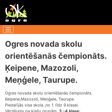
Pāriet
uz
saturu
Ogres novada skolu
orientēšanās čempionāts.
Ķeipene, Mazozoli,
Meņģele, Taurupe.
Ogres novada skolu orientēšanās čempionāts.
Ķeipene,Mazozoli, Meņģele, Taurupe.
Piedalījās visa skola ,no 1. līdz 9.klasei.
Vērtējums pa klašu grupām.
3.-4.klase
: