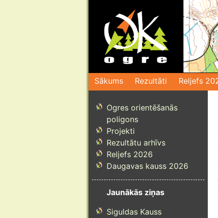
Pāriet
uz
saturu
Sākums
Rezultāti
Reljefs 20
Ogres orientēšanās
poligons
Projekti
Rezultātu arhīvs
Reljefs 2026
Daugavas kauss 2026
Jaunākās ziņas
Siguldas Kauss