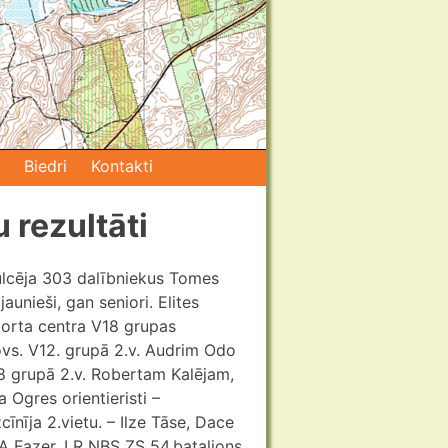
Biedri
Kontakti
rezultāti
ulcēja 303 dalībniekus Tomes
aunieši, gan seniori. Elites
porta centra V18 grupas
ovs. V12. grupā 2.v. Audrim Odo
 grupā 2.v. Robertam Kalējam,
Ogres orientieristi –
nīja 2.vietu. – Ilze Tāse, Dace
A Fazer, LR NBS ZS 54.bataljons.