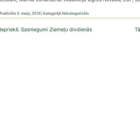
Publicēts
5. maijs, 2016
Kategorijā
Nekategorizēts
Ziņu
Iepriekš:
Sasniegumi Ziemeļu divdienās
Tā
izvēlne