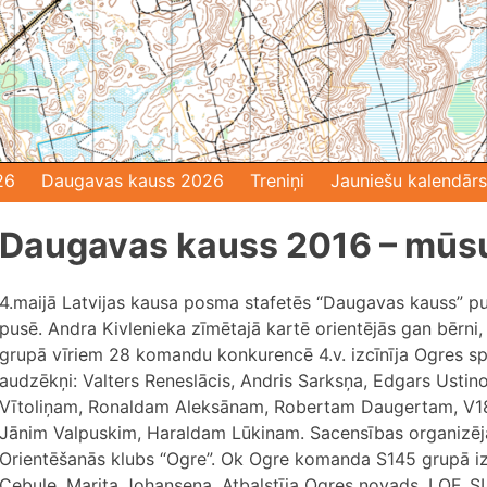
26
Daugavas kauss 2026
Treniņi
Jauniešu kalendārs
Daugavas kauss 2016 – mūsu 
4.maijā Latvijas kausa posma stafetēs “Daugavas kauss” p
pusē. Andra Kivlenieka zīmētajā kartē orientējās gan bērni, j
grupā vīriem 28 komandu konkurencē 4.v. izcīnīja Ogres s
audzēkņi: Valters Reneslācis, Andris Sarksņa, Edgars Ustin
Vītoliņam, Ronaldam Aleksānam, Robertam Daugertam, V18
Jānim Valpuskim, Haraldam Lūkinam. Sacensības organizēja 
Orientēšanās klubs “Ogre”. Ok Ogre komanda S145 grupā izcī
Cebule, Marita Johansena. Atbalstīja Ogres novads, LOF, SI