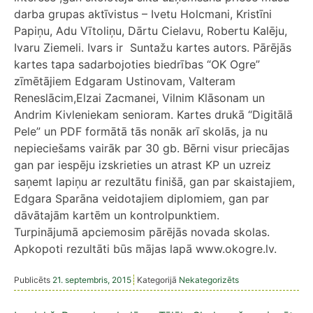
darba grupas aktīvistus – Ivetu Holcmani, Kristīni
Papiņu, Adu Vītoliņu, Dārtu Cielavu, Robertu Kalēju,
Ivaru Ziemeli. Ivars ir Suntažu kartes autors. Pārējās
kartes tapa sadarbojoties biedrības “OK Ogre”
zīmētājiem Edgaram Ustinovam, Valteram
Reneslācim,Elzai Zacmanei, Vilnim Klāsonam un
Andrim Kivleniekam senioram. Kartes drukā “Digitālā
Pele” un PDF formātā tās nonāk arī skolās, ja nu
nepieciešams vairāk par 30 gb. Bērni visur priecājas
gan par iespēju izskrieties un atrast KP un uzreiz
saņemt lapiņu ar rezultātu finišā, gan par skaistajiem,
Edgara Sparāna veidotajiem diplomiem, gan par
dāvātajām kartēm un kontrolpunktiem.
Turpinājumā apciemosim pārējās novada skolas.
Apkopoti rezultāti būs mājas lapā www.okogre.lv.
Publicēts
21. septembris, 2015
Kategorijā
Nekategorizēts