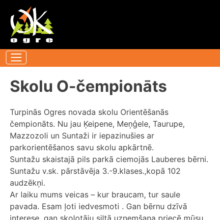
Pāriet
uz
saturu
Skolu O-čempionāts
Turpinās Ogres novada skolu Orientēšanās
čempionāts. Nu jau Ķeipene, Meņģele, Taurupe,
Mazzozoli un Suntaži ir iepazinušies ar
parkorientēšanos savu skolu apkārtnē.
Suntažu skaistajā pils parkā ciemojās Lauberes bērni.
Suntažu v.sk. pārstāvēja 3.-9.klases.,kopā 102
audzēkņi.
Ar laiku mums veicas – kur braucam, tur saule
pavada. Esam ļoti iedvesmoti . Gan bērnu dzīvā
interese ,gan skolotāju siltā uzņemšana priecē mūsu