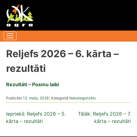
Pāriet
uz
saturu
Reljefs 2026 – 6. kārta –
rezultāti
Rezultāti
–
Posmu laiki
Publicēts
13. maijs, 2026
Kategorijā
Nekategorizēts
Ziņu
Iepriekš:
Reljefs 2026 – 5.
Tālāk:
Reljefs 2026 – 7.
kārta – rezultāti
kārta – rezultāti
izvēlne