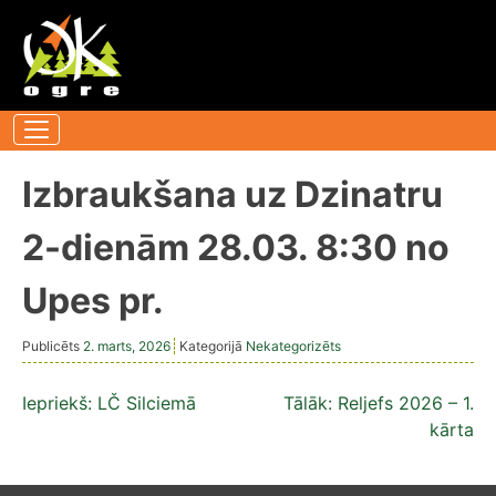
Pāriet
uz
saturu
Izbraukšana uz Dzinatru
2-dienām 28.03. 8:30 no
Upes pr.
Publicēts
2. marts, 2026
Kategorijā
Nekategorizēts
Ziņu
Iepriekš:
LČ Silciemā
Tālāk:
Reljefs 2026 – 1.
kārta
izvēlne