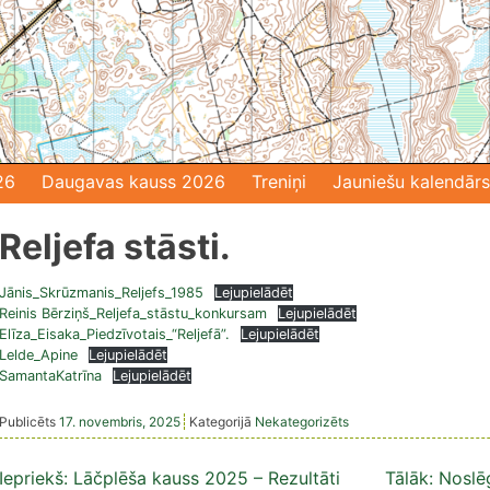
26
Daugavas kauss 2026
Treniņi
Jauniešu kalendārs
Reljefa stāsti.
Jānis_Skrūzmanis_Reljefs_1985
Lejupielādēt
Reinis Bērziņš_Reljefa_stāstu_konkursam
Lejupielādēt
Elīza_Eisaka_Piedzīvotais_“Reljefā”.
Lejupielādēt
Lelde_Apine
Lejupielādēt
SamantaKatrīna
Lejupielādēt
Publicēts
17. novembris, 2025
Kategorijā
Nekategorizēts
Ziņu
Iepriekš:
Lāčplēša kauss 2025 – Rezultāti
Tālāk:
Noslē