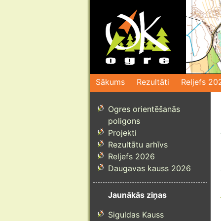
Pāriet
uz
saturu
Sākums
Rezultāti
Reljefs 20
Ogres orientēšanās
poligons
Projekti
Rezultātu arhīvs
Reljefs 2026
Daugavas kauss 2026
Jaunākās ziņas
Siguldas Kauss